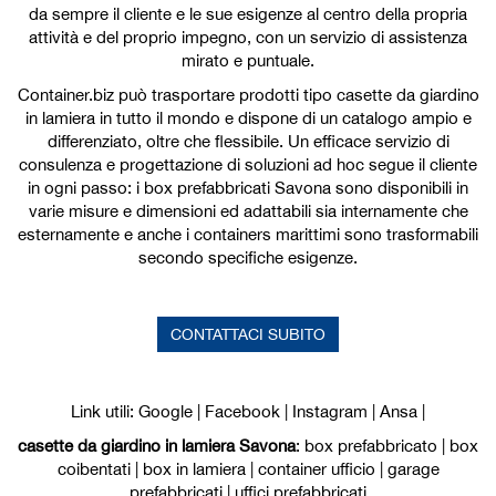
da sempre il cliente e le sue esigenze al centro della propria
attività e del proprio impegno, con un servizio di assistenza
mirato e puntuale.
Container.biz può trasportare prodotti tipo casette da giardino
in lamiera in tutto il mondo e dispone di un catalogo ampio e
differenziato, oltre che flessibile. Un efficace servizio di
consulenza e progettazione di soluzioni ad hoc segue il cliente
in ogni passo: i box prefabbricati Savona sono disponibili in
varie misure e dimensioni ed adattabili sia internamente che
esternamente e anche i containers marittimi sono trasformabili
secondo specifiche esigenze.
CONTATTACI SUBITO
Link utili:
Google
|
Facebook
|
Instagram
|
Ansa
|
casette da giardino in lamiera Savona
:
box prefabbricato
|
box
coibentati
|
box in lamiera
|
container ufficio
|
garage
prefabbricati
|
uffici prefabbricati